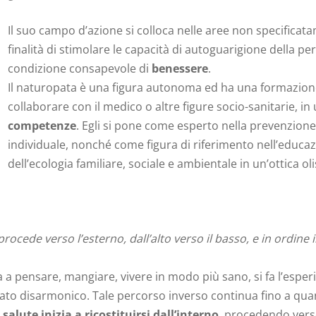
Il suo campo d’azione si colloca nelle aree non specifica
finalità di stimolare le capacità di autoguarigione della per
condizione consapevole di
benessere
.
Il naturopata è una figura autonoma ed ha una formazione
collaborare con il medico o altre figure socio-sanitarie, in 
competenze
. Egli si pone come esperto nella prevenzione 
individuale, nonché come figura di riferimento nell’educa
dell’ecologia familiare, sociale e ambientale in un’ottica oli
rocede verso l’esterno, dall’alto verso il basso, e in ordine
 pensare, mangiare, vivere in modo più sano, si fa l’esperien
stato disarmonico. Tale percorso inverso continua fino a qu
 salute inizia a ricostituirsi dall’interno
, procedendo vers