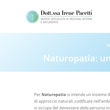
Skip
to
content
H
Naturopatia: un
Per
Naturopatia
si intende un insieme di
di approccio naturali ,codificate nell’am
si occupa del
benessere della persona int