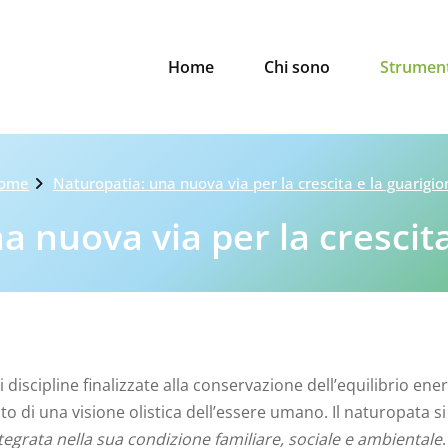
Home
Chi sono
Strument
ome
Naturopatia: una nuova via per la crescita e la guarigio
a nuova via per la crescita
 discipline finalizzate alla conservazione dell’equilibrio en
bito di una visione olistica dell’essere umano. Il naturopata
egrata nella sua condizione familiare, sociale e ambientale
.