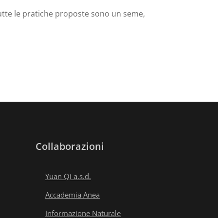
 Tutte le pratiche proposte sono un seme,
Collaborazioni
Yuan Qi a.s.d.
Accademia Anea
Informazione Naturale