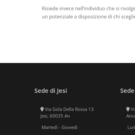
Risiede invece nell’individuo che si rivo
un potenziale a disposizione di chi scegli
Sede di Jesi
Sede
Via Gola Della Rossa 13
Vi
Jesi, 60035 An
Anc
Martedì - Giovedì
Lun